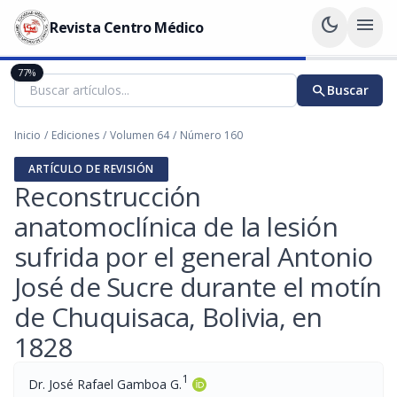
dark_mode
menu
Revista Centro Médico
77%
search
Buscar
Inicio
/
Ediciones
/
Volumen 64
/
Número 160
ARTÍCULO DE REVISIÓN
Reconstrucción
anatomoclínica de la lesión
sufrida por el general Antonio
José de Sucre durante el motín
de Chuquisaca, Bolivia, en
1828
1
Dr. José Rafael Gamboa G.