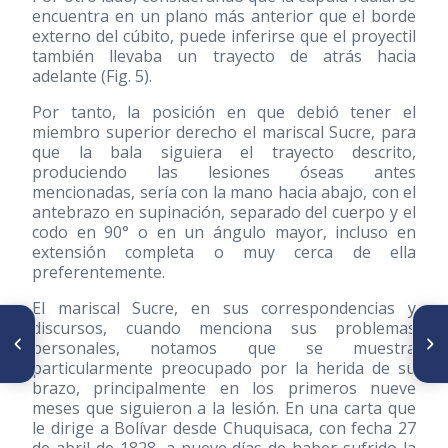
encuentra en un plano más anterior que el borde
externo del cúbito, puede inferirse que el proyectil
también llevaba un trayecto de atrás hacia
adelante (Fig. 5).
Por tanto, la posición en que debió tener el
miembro superior derecho el mariscal Sucre, para
que la bala siguiera el trayecto descrito,
produciendo las lesiones óseas antes
mencionadas, sería con la mano hacia abajo, con el
antebrazo en supinación, separado del cuerpo y el
codo en 90° o en un ángulo mayor, incluso en
extensión completa o muy cerca de ella
preferentemente.
El mariscal Sucre, en sus correspondencias y
discursos, cuando menciona sus problemas
SIGUIENTE ARTÍCULO
ARTÍCULO ANTERIOR
Homenaje al Dr. José Gregorio
Testículo supernumerario.
personales, notamos que se muestra
Hernández con motivo de su
Reporte de casos
particularmente preocupado por la herida de su
canonización
brazo, principalmente en los primeros nueve
meses que siguieron a la lesión. En una carta que
le dirige a Bolívar desde Chuquisaca, con fecha 27
de abril de 1828, a nueve días de haber sufrido la