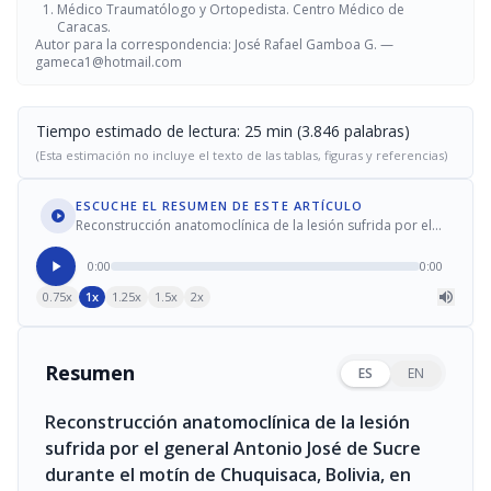
Médico Traumatólogo y Ortopedista. Centro Médico de
Caracas.
Autor para la correspondencia: José Rafael Gamboa G. —
gameca1@hotmail.com
Tiempo estimado de lectura: 25 min (3.846 palabras)
(Esta estimación no incluye el texto de las tablas, figuras y referencias)
ESCUCHE EL RESUMEN DE ESTE ARTÍCULO
Reconstrucción anatomoclínica de la lesión sufrida por el
general Antonio José de Sucre durante el motín de
Chuquisaca, Bolivia, en 1828
0:00
0:00
0.75x
1x
1.25x
1.5x
2x
Resumen
ES
EN
Reconstrucción anatomoclínica de la lesión
sufrida por el general Antonio José de Sucre
durante el motín de Chuquisaca, Bolivia, en