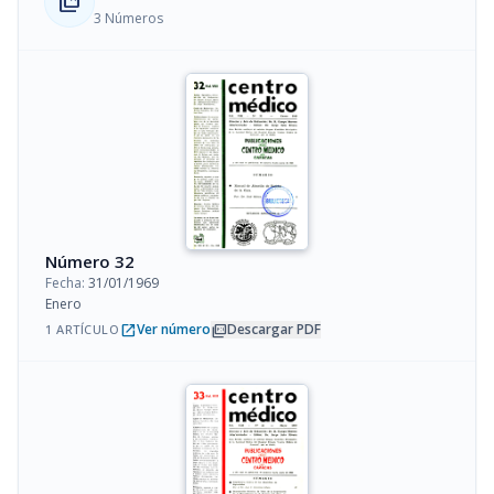
collections_bookmark
3 Números
Número 32
Fecha:
31/01/1969
Enero
open_in_new
picture_as_pdf
Ver número
Descargar PDF
1 ARTÍCULO