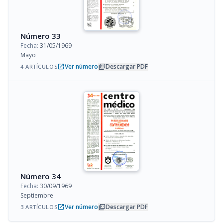
Número 33
Fecha:
31/05/1969
Mayo
open_in_new
picture_as_pdf
Ver número
Descargar PDF
4 ARTÍCULOS
Número 34
Fecha:
30/09/1969
Septiembre
open_in_new
picture_as_pdf
Ver número
Descargar PDF
3 ARTÍCULOS