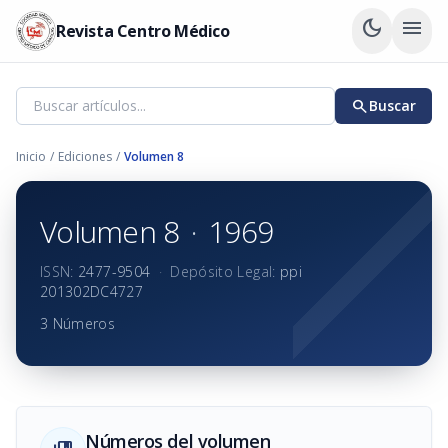
dark_mode
menu
Revista Centro Médico
search
Buscar
Inicio
/
Ediciones
/
Volumen 8
Volumen 8
·
1969
ISSN:
2477-9504
·
Depósito Legal:
ppi
201302DC4727
3 Números
Números del volumen