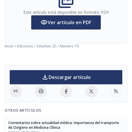
picture_as_pdf
Este artículo está disponible en formato PDF
visibility
Ver artículo en PDF
Inicio
/
Ediciones
/
Volumen 20
/
Número 70
download
Descargar artículo
format_quote
print
rss_feed
OTROS ARTÍCULOS
Comentarios sobre actualidad médica: importancia del transporte
de Oxígeno en Medicina Clínica