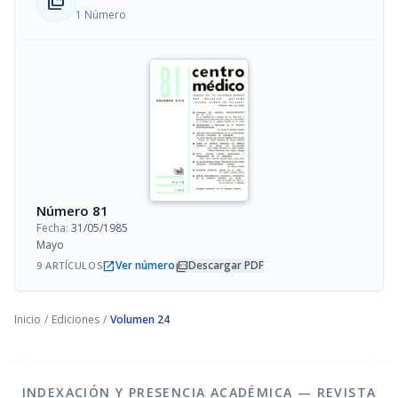
collections_bookmark
1 Número
Número 81
Fecha:
31/05/1985
Mayo
open_in_new
picture_as_pdf
Ver número
Descargar PDF
9 ARTÍCULOS
Inicio
/
Ediciones
/
Volumen 24
INDEXACIÓN Y PRESENCIA ACADÉMICA — REVISTA