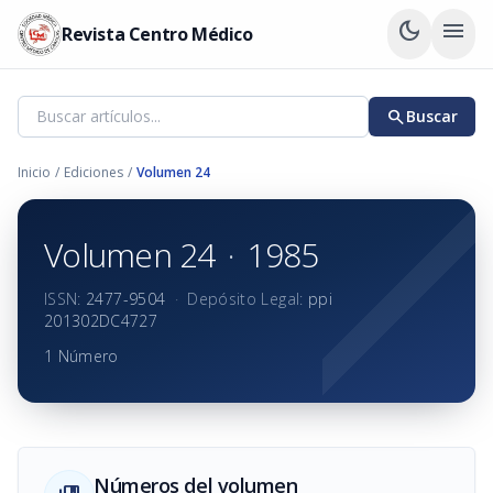
dark_mode
menu
Revista Centro Médico
search
Buscar
Inicio
/
Ediciones
/
Volumen 24
Volumen 24
·
1985
ISSN:
2477-9504
·
Depósito Legal:
ppi
201302DC4727
1 Número
Números del volumen