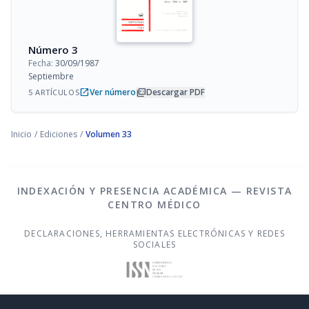
Número 3
Fecha:
30/09/1987
Septiembre
open_in_new
picture_as_pdf
Ver número
Descargar PDF
5 ARTÍCULOS
Inicio
/
Ediciones
/
Volumen 33
INDEXACIÓN Y PRESENCIA ACADÉMICA — REVISTA
CENTRO MÉDICO
DECLARACIONES, HERRAMIENTAS ELECTRÓNICAS Y REDES
SOCIALES