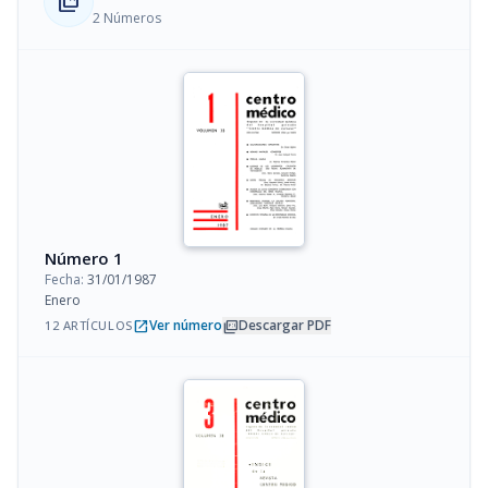
collections_bookmark
2 Números
Número 1
Fecha:
31/01/1987
Enero
open_in_new
picture_as_pdf
Ver número
Descargar PDF
12 ARTÍCULOS