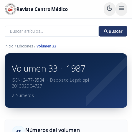
dark_mode
menu
Revista Centro Médico
search
Buscar
Inicio
/
Ediciones
/
Volumen 33
Volumen 33
·
1987
ISSN:
2477-9504
·
Depósito Legal:
ppi
201302DC4727
2 Números
Números del volumen