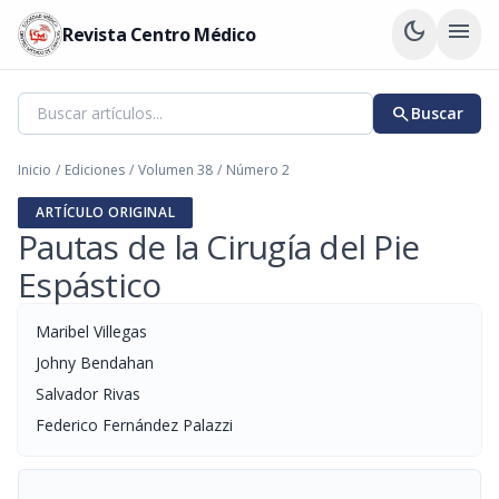
dark_mode
menu
Revista Centro Médico
search
Buscar
Inicio
/
Ediciones
/
Volumen 38
/
Número 2
ARTÍCULO ORIGINAL
Pautas de la Cirugía del Pie
Espástico
Maribel Villegas
Johny Bendahan
Salvador Rivas
Federico Fernández Palazzi