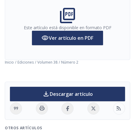
picture_as_pdf
Este artículo está disponible en formato PDF
visibility
Ver artículo en PDF
Inicio
/
Ediciones
/
Volumen 38
/
Número 2
download
Descargar artículo
format_quote
print
rss_feed
OTROS ARTÍCULOS