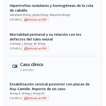
Hipertrofias nodulares y homogéneas de la cola
de caballo
Abraham Krivoy
,
Jaime Krivoy
,
Mauricio Krivoy
ESPAÑOL
Artículo en PDF
picture_as_pdf
Mortalidad perinatal y su relación con los
defectos del tubo neural
A Krivoy
,
J. Krivoy
,
M. Krivoy
ESPAÑOL
Artículo en PDF
picture_as_pdf
Caso clínico
menu_book
2 artículos
Estabilización cervical posterior con placas de
Roy-Camille. Reporte de un caso
Krivoy A
,
Krivoy J
,
Krivoy M
ESPAÑOL
Artículo en PDF
picture_as_pdf