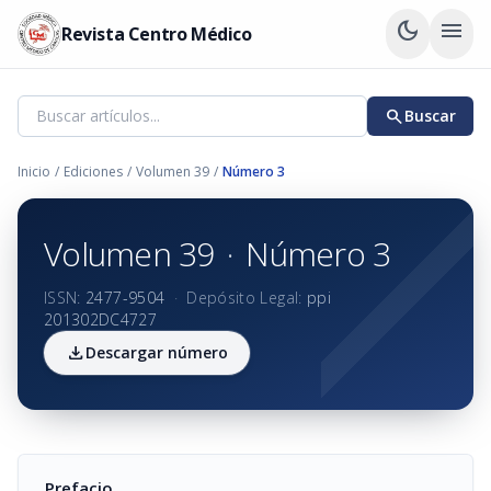
dark_mode
menu
Revista Centro Médico
search
Buscar
Inicio
/
Ediciones
/
Volumen 39
/
Número 3
Volumen 39
·
Número 3
ISSN:
2477-9504
·
Depósito Legal:
ppi
201302DC4727
download
Descargar número
Prefacio