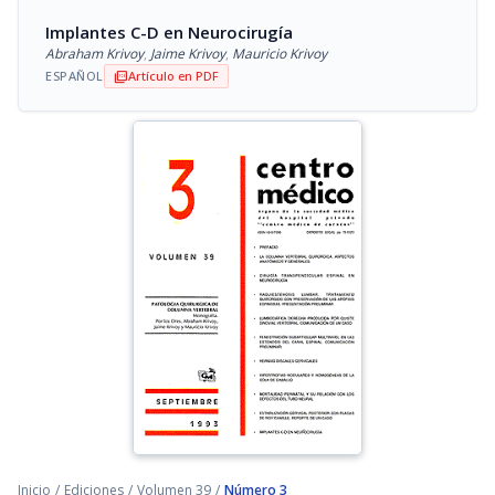
Implantes C-D en Neurocirugía
Abraham Krivoy
,
Jaime Krivoy
,
Mauricio Krivoy
ESPAÑOL
Artículo en PDF
picture_as_pdf
Inicio
/
Ediciones
/
Volumen 39
/
Número 3