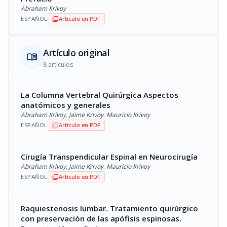
Abraham Krivoy
ESPAÑOL
Artículo en PDF
picture_as_pdf
Artículo original
menu_book
8 artículos
La Columna Vertebral Quirúrgica Aspectos
anatómicos y generales
Abraham Krivoy
,
Jaime Krivoy
,
Mauricio Krivoy
ESPAÑOL
Artículo en PDF
picture_as_pdf
Cirugía Transpendicular Espinal en Neurocirugía
Abraham Krivoy
,
Jaime Krivoy
,
Mauricio Krivoy
ESPAÑOL
Artículo en PDF
picture_as_pdf
Raquiestenosis lumbar. Tratamiento quirúrgico
con preservación de las apófisis espinosas.