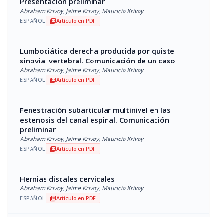
Presentación preliminar
Abraham Krivoy
,
Jaime Krivoy
,
Mauricio Krivoy
ESPAÑOL
Artículo en PDF
picture_as_pdf
Lumbociática derecha producida por quiste
sinovial vertebral. Comunicación de un caso
Abraham Krivoy
,
Jaime Krivoy
,
Mauricio Krivoy
ESPAÑOL
Artículo en PDF
picture_as_pdf
Fenestración subarticular multinivel en las
estenosis del canal espinal. Comunicación
preliminar
Abraham Krivoy
,
Jaime Krivoy
,
Mauricio Krivoy
ESPAÑOL
Artículo en PDF
picture_as_pdf
Hernias discales cervicales
Abraham Krivoy
,
Jaime Krivoy
,
Mauricio Krivoy
ESPAÑOL
Artículo en PDF
picture_as_pdf