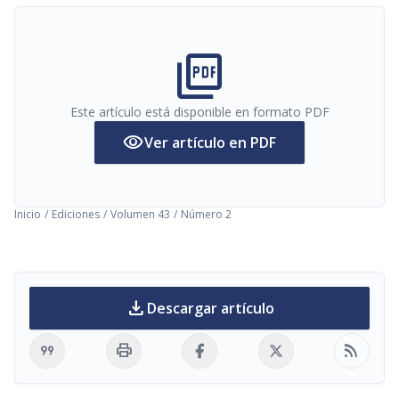
picture_as_pdf
Este artículo está disponible en formato PDF
visibility
Ver artículo en PDF
Inicio
/
Ediciones
/
Volumen 43
/
Número 2
download
Descargar artículo
format_quote
print
rss_feed