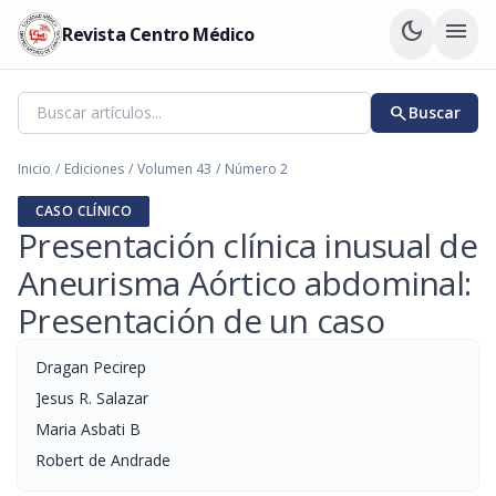
dark_mode
menu
Revista Centro Médico
search
Buscar
Inicio
/
Ediciones
/
Volumen 43
/
Número 2
CASO CLÍNICO
Presentación clínica inusual de
Aneurisma Aórtico abdominal:
Presentación de un caso
Dragan Pecirep
]esus R. Salazar
Maria Asbati B
Robert de Andrade