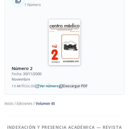
collections_bookmark
1 Número
Número 2
Fecha:
30/11/2000
Noviembre
open_in_new
picture_as_pdf
Ver número
Descargar PDF
13 ARTÍCULOS
Inicio
/
Ediciones
/
Volumen 45
INDEXACIÓN Y PRESENCIA ACADÉMICA — REVISTA