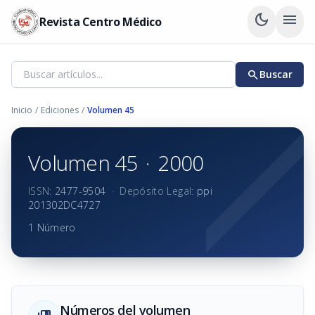
dark_mode
menu
Revista Centro Médico
search
Buscar
Inicio
/
Ediciones
/
Volumen 45
Volumen 45
·
2000
ISSN:
2477-9504
·
Depósito Legal:
ppi
201302DC4727
1 Número
Números del volumen