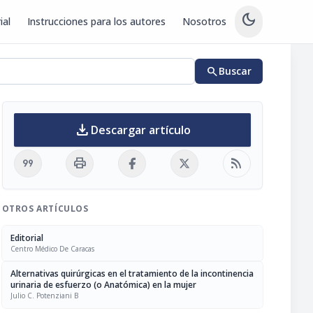
dark_mode
ial
Instrucciones para los autores
Nosotros
search
Buscar
download
Descargar artículo
format_quote
print
rss_feed
OTROS ARTÍCULOS
Editorial
Centro Médico De Caracas
Alternativas quirúrgicas en el tratamiento de la incontinencia
urinaria de esfuerzo (o Anatómica) en la mujer
Julio C. Potenziani B