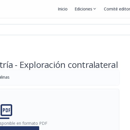
Inicio
Ediciones
expand_more
Comité editor
ría - Exploración contralateral
alinas
cture_as_pdf
disponible en formato PDF