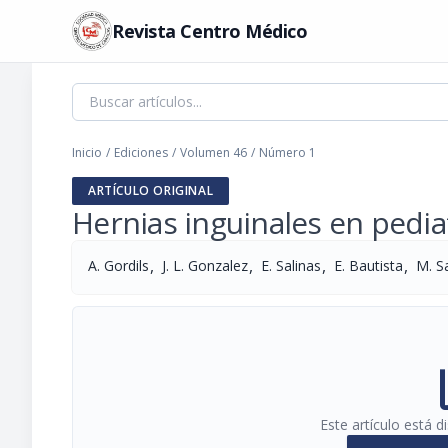
Revista Centro Médico
Inicio
/
Ediciones
/
Volumen 46
/
Número 1
ARTÍCULO ORIGINAL
Hernias inguinales en pediat
,
,
,
,
A. Gordils
J. L. Gonzalez
E. Salinas
E. Bautista
M. S
pi
Este artículo está 