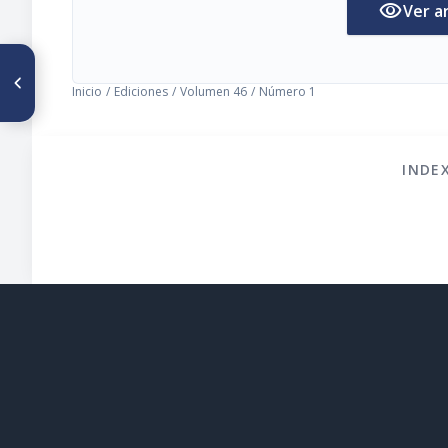
visibility
Ver a
ARTÍCULO ANTERIOR
Síndrome del niño maltratado
Inicio
/
Ediciones
/
Volumen 46
/
Número 1
¿Cómo reconocerlo?
INDE