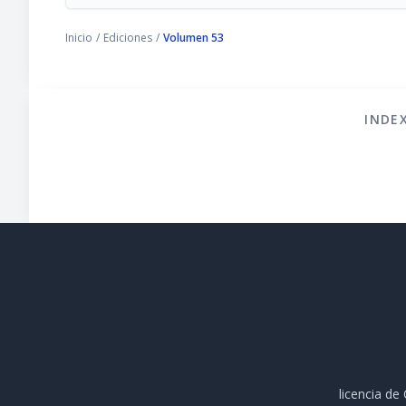
Inicio
/
Ediciones
/
Volumen 53
INDE
licencia d