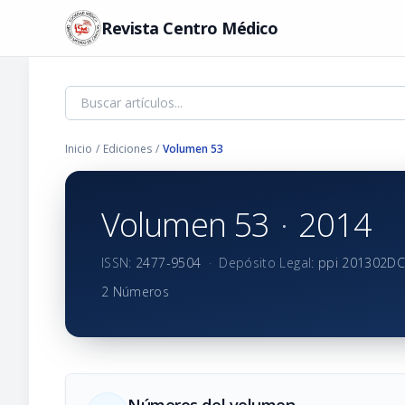
Revista Centro Médico
Inicio
/
Ediciones
/
Volumen 53
Volumen 53
·
2014
ISSN:
2477-9504
·
Depósito Legal:
ppi 201302D
2 Números