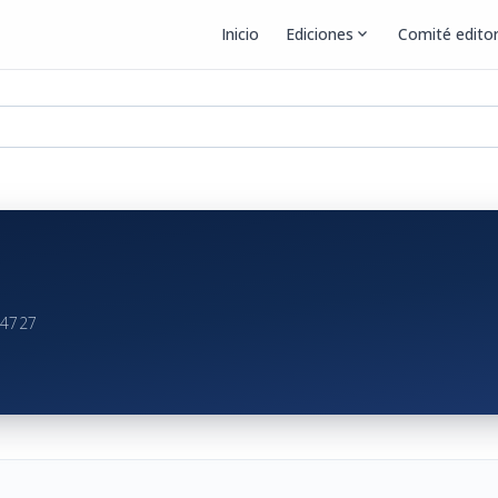
Inicio
Ediciones
expand_more
Comité editor
C4727