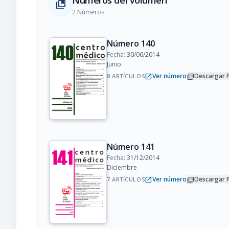
Números del volumen
collections_bookmark
2 Números
Número 140
Fecha:
30/06/2014
Junio
open_in_new
picture_as_pdf
Ver número
Descargar 
8 ARTÍCULOS
Número 141
Fecha:
31/12/2014
Diciembre
open_in_new
picture_as_pdf
Ver número
Descargar 
7 ARTÍCULOS