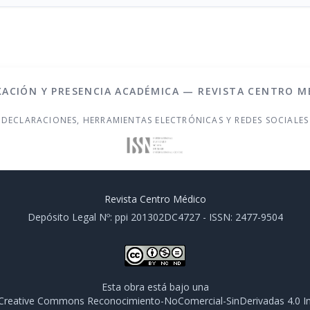
XACIÓN Y PRESENCIA ACADÉMICA — REVISTA CENTRO M
DECLARACIONES, HERRAMIENTAS ELECTRÓNICAS Y REDES SOCIALES
Revista Centro Médico
Depósito Legal Nº: ppi 201302DC4727 - ISSN: 2477-9504
Esta obra está bajo una
e Creative Commons Reconocimiento-NoComercial-SinDerivadas 4.0 In