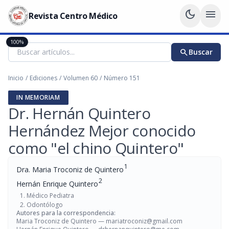
dark_mode
menu
Revista Centro Médico
100%
search
Buscar
Inicio
/
Ediciones
/
Volumen 60
/
Número 151
IN MEMORIAM
Dr. Hernán Quintero
Hernández Mejor conocido
como "el chino Quintero"
1
Dra. Maria Troconiz de Quintero
2
Hernán Enrique Quintero
Médico Pediatra
Odontólogo
Autores para la correspondencia:
Maria Troconiz de Quintero —
mariatroconiz@gmail.com