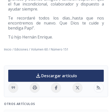
el fue incondicional, colaborador y dispuesto a
ayudar siempre.
Te recordaré todos los días...hasta que nos
encontremos de nuevo. Que Dios te cuide y
bendiga Papi”.
Tú hijo Hernán Enrique.
Inicio
/
Ediciones
/
Volumen 60
/
Número 151
download
Descargar artículo
format_quote
print
rss_feed
OTROS ARTÍCULOS