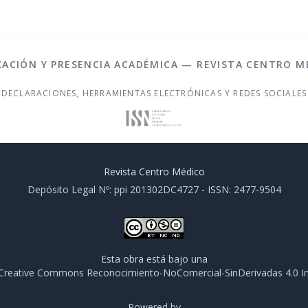
XACIÓN Y PRESENCIA ACADÉMICA — REVISTA CENTRO M
DECLARACIONES, HERRAMIENTAS ELECTRÓNICAS Y REDES SOCIALES
Revista Centro Médico
Depósito Legal Nº: ppi 201302DC4727 - ISSN: 2477-9504
Esta obra está bajo una
e Creative Commons Reconocimiento-NoComercial-SinDerivadas 4.0 In
Powered by