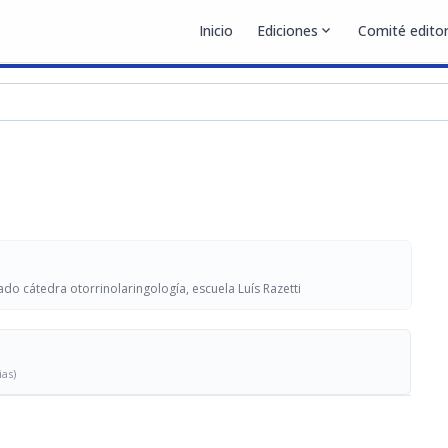
Inicio
Ediciones
expand_more
Comité editor
ado cátedra otorrinolaringología, escuela Luís Razetti
ias)