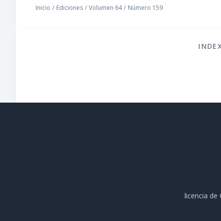
Inicio
/
Ediciones
/
Volumen 64
/
Número 159
INDE
licencia d