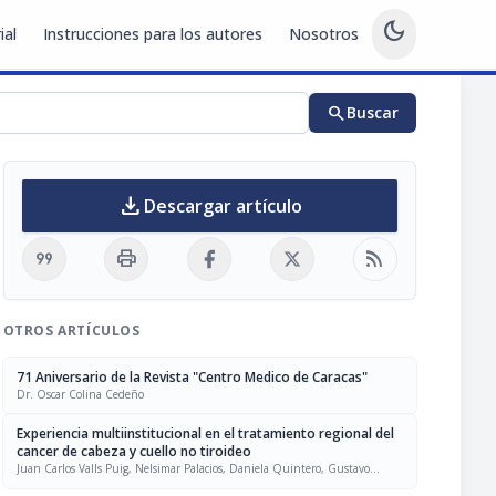
dark_mode
ial
Instrucciones para los autores
Nosotros
search
Buscar
download
Descargar artículo
format_quote
print
rss_feed
OTROS ARTÍCULOS
71 Aniversario de la Revista "Centro Medico de Caracas"
Dr. Oscar Colina Cedeño
Experiencia multiinstitucional en el tratamiento regional del
cancer de cabeza y cuello no tiroideo
Juan Carlos Valls Puig, Nelsimar Palacios, Daniela Quintero, Gustavo
Adolfo Benítez Pérez, Amine Ferrer, Aníbal Blanco, Salvador Tabacco,