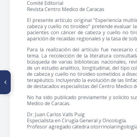
Comité Editorial
Revista Centro Medico de Caracas
El presente artículo original “Experiencia multi
cabeza y cuello no tiroideo” pretende evaluar la
pacientes con cáncer de cabeza y cuello no tiro
aparición de recaídas regionales y la tasa de sob
Para la realización del artículo fue necesario
tema. La recolección de la literatura consult
búsqueda de varias bibliotecas nacionales, revi
de un estudio analítico, longitudinal, del tipo 
de cabeza y cuello no tiroideo sometidos a dis
ARTÍCULO ANTERIOR
terapéutico. Incluyendo la evolución de las linf
Tumor de Krukenberg.
de destacados especialistas del Centro Medico de
Experiencia clínica
No ha sido publicado previamente y solicito sus
Medico de Caracas.
Dr. Juan Carlos Valls Puig
Especialista en Cirugía General y Oncología.
Profesor agregado cátedra otorrinolaringología,