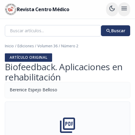
dark_mode
menu
Revista Centro Médico
search
Buscar
Inicio
/
Ediciones
/
Volumen 36
/
Número 2
ARTÍCULO ORIGINAL
Biofeedback. Aplicaciones en
rehabilitación
Berenice Espejo Belloso
picture_as_pdf