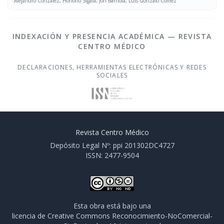
Alejandro Conzález, Honorio Sigala, Jon Barriola, Luis Gonzalo Cómez
INDEXACIÓN Y PRESENCIA ACADÉMICA — REVISTA
CENTRO MÉDICO
DECLARACIONES, HERRAMIENTAS ELECTRÓNICAS Y REDES
SOCIALES
Revista Centro Médico
Depósito Legal Nº: ppi 201302DC4727
ISSN: 2477-9504
Esta obra está bajo una
licencia de Creative Commons Reconocimiento-NoComercial-