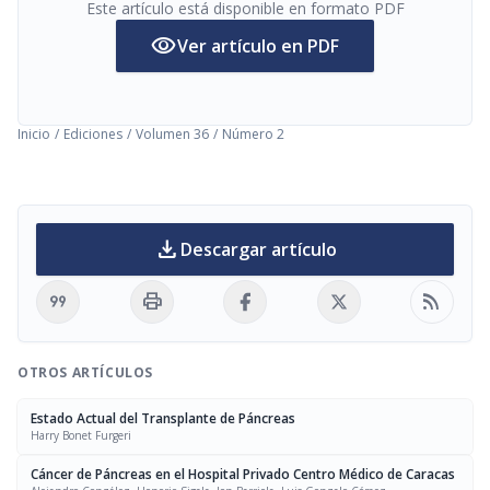
Este artículo está disponible en formato PDF
visibility
Ver artículo en PDF
Inicio
/
Ediciones
/
Volumen 36
/
Número 2
download
Descargar artículo
format_quote
print
rss_feed
OTROS ARTÍCULOS
Estado Actual del Transplante de Páncreas
Harry Bonet Furgeri
Cáncer de Páncreas en el Hospital Privado Centro Médico de Caracas