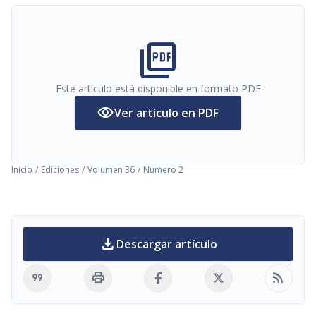
picture_as_pdf
Este artículo está disponible en formato PDF
visibility
Ver artículo en PDF
Inicio
/
Ediciones
/
Volumen 36
/
Número 2
download
Descargar artículo
format_quote
print
rss_feed