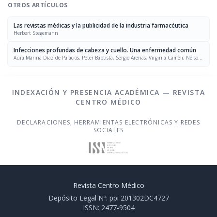
OTROS ARTÍCULOS
Las revistas médicas y la publicidad de la industria farmacéutica
Herbert Stegemann
Infecciones profundas de cabeza y cuello. Una enfermedad común
Aura Marina Díaz de Palacios, Peter Baptista, Sergio Arenas, Virginia Cameli, Nelson
Farfán
INDEXACIÓN Y PRESENCIA ACADÉMICA — REVISTA
CENTRO MÉDICO
DECLARACIONES, HERRAMIENTAS ELECTRÓNICAS Y REDES
SOCIALES
Revista Centro Médico
Depósito Legal Nº: ppi 201302DC4727
ISSN: 2477-9504