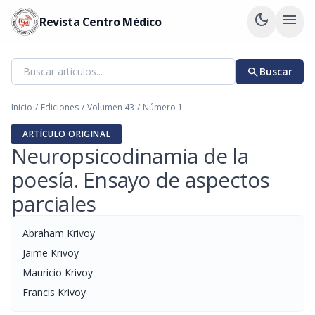
dark_mode
menu
Revista Centro Médico
search
Buscar
Inicio
/
Ediciones
/
Volumen 43
/
Número 1
ARTÍCULO ORIGINAL
Neuropsicodinamia de la
poesía. Ensayo de aspectos
parciales
Abraham Krivoy
Jaime Krivoy
Mauricio Krivoy
Francis Krivoy