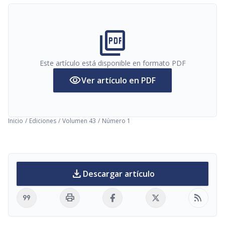
picture_as_pdf
Este artículo está disponible en formato PDF
visibility
Ver artículo en PDF
Inicio
/
Ediciones
/
Volumen 43
/
Número 1
download
Descargar artículo
format_quote
print
rss_feed